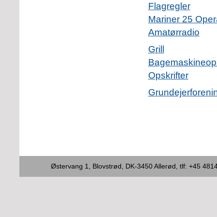
Flagregler
Mariner 25 Oper
Amatørradio
Grill
Bagemaskineopsk
Opskrifter
Grundejerforeni
Østervang 1, Blovstrød, DK-3450 Allerød, tlf: +45 4