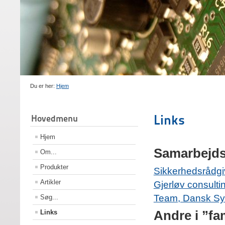
Du er her:
Hjem
Links
Hovedmenu
Hjem
Samarbejds
Om...
Produkter
Sikkerhedsrådg
Artikler
Gjerløv consulti
Team, Dansk Sy
Søg...
Links
Andre i ”fa