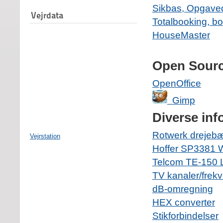
Sikbas, Opgaved
Vejrdata
Totalbooking, b
HouseMaster
Open Sourc
OpenOffice
Gimp
Diverse inf
Rotwerk drejeb
Vejrstation
Hoffer SP3381 W
Telcom TE-150 L
TV kanaler/frek
dB-omregning
HEX converter
Stikforbindelser