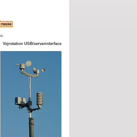
es:
Vejrstation USB/serverinterface