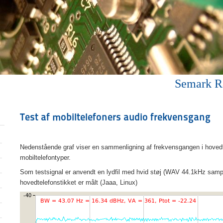
Semark R
Test af mobiltelefoners audio frekvensgang
Nedenstående graf viser en sammenligning af frekvensgangen i hovedte
mobiltelefontyper.
Som testsignal er anvendt en lydfil med hvid støj (WAV 44.1kHz sampl
hovedtelefonstikket er målt (Jaaa, Linux)